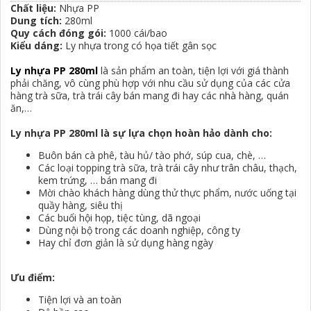
Chất liệu:
Nhựa PP
Dung tích:
280ml
Quy cách đóng gói:
1000 cái/bao
Kiểu dáng:
Ly nhựa trong có họa tiết gân sọc
Ly nhựa PP 280ml
là sản phẩm an toàn, tiện lợi với giá thành
phải chăng, vô cùng phù hợp với nhu cầu sử dụng của các cửa
hàng trà sữa, trà trái cây bán mang đi hay các nhà hàng, quán
ăn,…
Ly nhựa PP 280ml là sự lựa chọn hoàn hảo dành cho:
Buôn bán cà phê, tàu hủ/ tào phớ, súp cua, chè, …
Các loại topping trà sữa, trà trái cây như trân châu, thạch,
kem trứng, … bán mang đi
Mời chào khách hàng dùng thử thực phẩm, nước uống tại
quầy hàng, siêu thị
Các buổi hội họp, tiệc tùng, dã ngoại
Dùng nội bộ trong các doanh nghiệp, công ty
Hay chỉ đơn giản là sử dụng hàng ngày
Ưu điểm:
Tiện lợi và an toàn